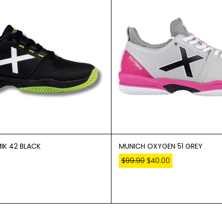
IK 42 BLACK
MUNICH OXYGEN 51 GREY
$
99.90
$
40.00