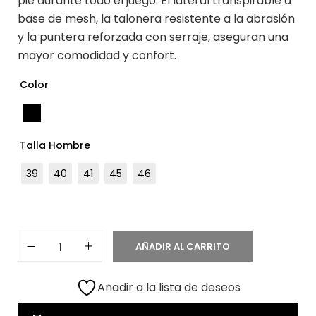
pie durante todo el juego. El lateral transpirable a
base de mesh, la talonera resistente a la abrasión
y la puntera reforzada con serraje, aseguran una
mayor comodidad y confort.
Color
Talla Hombre
39
40
41
45
46
AÑADIR AL CARRITO
Añadir a la lista de deseos