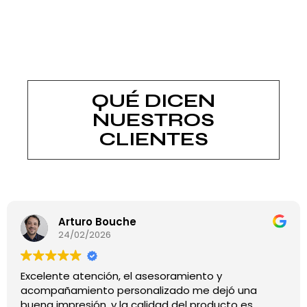
QUÉ DICEN
NUESTROS
CLIENTES
he
Alys Peralta
22/02/2026
 el asesoramiento y
Buenísima atención,
rsonalizado me dejó una
rebajas!
a calidad del producto es