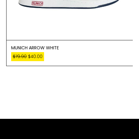
MUNICH ARROW WHITE
$
79.90
$
40.00